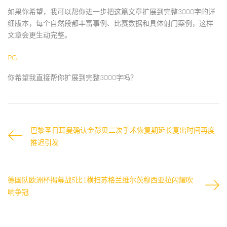
如果你希望，我可以帮你进一步把这篇文章扩展到完整3000字的详
细版本，每个自然段都丰富事例、比赛数据和具体射门案例，这样
文章会更生动完整。
PG
你希望我直接帮你扩展到完整3000字吗？
巴黎圣日耳曼确认金彭贝二次手术恢复期延长复出时间再度
推迟引发
德国队欧洲杯揭幕战5比1横扫苏格兰维尔茨穆西亚拉闪耀吹
响争冠