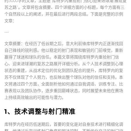
约3000字的文章，主题是“库特罗内重拾射门信心迎来进球潮 展现复
苏之路”。文章将包含摘要、四个详细方面的小标题，每个方面有三
个自然段以上的阐述，并在最后进行两段总结。下面是完整的示例
文章：
---
文章摘要：在经历了低谷期之后，意大利前锋库特罗内正逐渐找回
自己锋线的锐利感。他以稳定的射门表现和敏锐的门前嗅觉，重新
赢得了球迷和球队的信任。本篇文章将围绕库特罗内重拾射门信
心、迎来进球潮的复苏之路展开详细分析。从个人技术调整到心理
状态的重建，从战术定位的优化到团队配合的提升，库特罗内的复
苏不仅体现了个人努力，也反映出整个球队对他的信任和支持。本
文将通过四个方面，全面剖析他如何通过自我调适、训练专注、比
赛表现以及团队协作，逐步重回巅峰状态，同时展望未来他在赛场
上持续高效输出的可能性与潜力。
1、技术调整与射门精准
库特罗内在经历低迷期后，首要的变化是对自身技术进行精细化调
整。他通过反复训练射门角度和脚法控制，不断优化自己的射门动