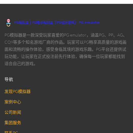
PG模拟器是一款深受玩家喜爱的PG emulator，涵盖PG、PP、AG、
CQ9等多个知名游戏厂商的作品。玩家可以PG畅享高质量的游戏画
面和流畅的操作体验，感受身临其境的游戏乐趣。PG平台还提供试
玩功能，让玩家在正式投注前先行体验，确保每一位玩家都能找到
适合自己的游戏。
导航
发现PG模拟器
案例中心
公司新闻
集团服务
联系PG