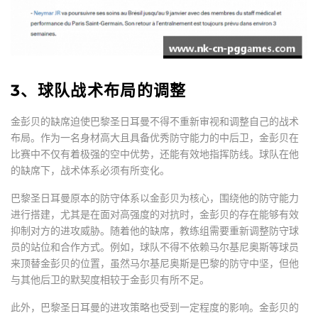
3、球队战术布局的调整
金彭贝的缺席迫使巴黎圣日耳曼不得不重新审视和调整自己的战术
布局。作为一名身材高大且具备优秀防守能力的中后卫，金彭贝在
比赛中不仅有着极强的空中优势，还能有效地指挥防线。球队在他
的缺席下，战术体系必须有所变化。
巴黎圣日耳曼原本的防守体系以金彭贝为核心，围绕他的防守能力
进行搭建，尤其是在面对高强度的对抗时，金彭贝的存在能够有效
抑制对方的进攻威胁。随着他的缺席，教练组需要重新调整防守球
员的站位和合作方式。例如，球队不得不依赖马尔基尼奥斯等球员
来顶替金彭贝的位置，虽然马尔基尼奥斯是巴黎的防守中坚，但他
与其他后卫的默契度相较于金彭贝有所不足。
此外，巴黎圣日耳曼的进攻策略也受到一定程度的影响。金彭贝的