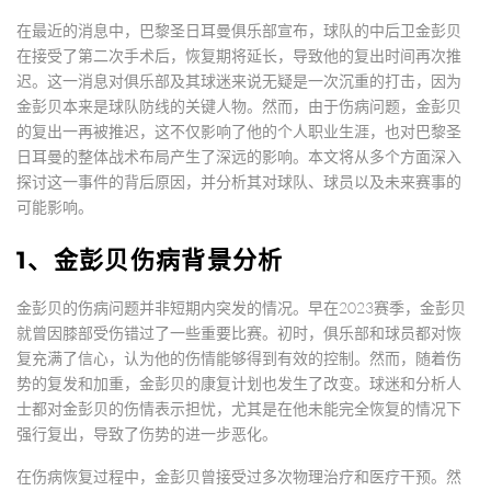
在最近的消息中，巴黎圣日耳曼俱乐部宣布，球队的中后卫金彭贝
在接受了第二次手术后，恢复期将延长，导致他的复出时间再次推
迟。这一消息对俱乐部及其球迷来说无疑是一次沉重的打击，因为
金彭贝本来是球队防线的关键人物。然而，由于伤病问题，金彭贝
的复出一再被推迟，这不仅影响了他的个人职业生涯，也对巴黎圣
日耳曼的整体战术布局产生了深远的影响。本文将从多个方面深入
探讨这一事件的背后原因，并分析其对球队、球员以及未来赛事的
可能影响。
1、金彭贝伤病背景分析
金彭贝的伤病问题并非短期内突发的情况。早在2023赛季，金彭贝
就曾因膝部受伤错过了一些重要比赛。初时，俱乐部和球员都对恢
复充满了信心，认为他的伤情能够得到有效的控制。然而，随着伤
势的复发和加重，金彭贝的康复计划也发生了改变。球迷和分析人
士都对金彭贝的伤情表示担忧，尤其是在他未能完全恢复的情况下
强行复出，导致了伤势的进一步恶化。
在伤病恢复过程中，金彭贝曾接受过多次物理治疗和医疗干预。然