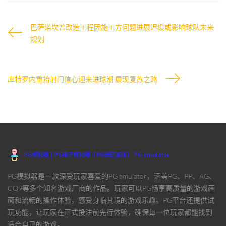
巴萨诺坎普改造工程因施工方问题进展迟缓或影响球队未来
规划
库特罗内重拾射门信心迎来进球潮 展现复苏之路
PG模拟器是一款深受玩家喜爱的PG emulator，涵盖PG、PP、AG、
CQ9等多个知名游戏厂商的作品。玩家可以PG畅享高质量的游戏画
面和流畅的操作体验，感受身临其境的游戏乐趣。PG平台还提供试
玩功能，让玩家在正式投注前先行体验，确保每一位玩家都能找到
适合自己的游戏。