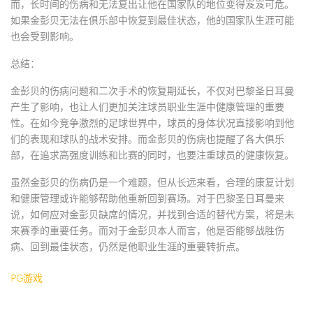
而，长时间的伤病和无法复出让他在国家队的地位变得岌岌可危。
如果金彭贝无法在俱乐部中恢复到最佳状态，他的国家队生涯可能
也会受到影响。
总结：
金彭贝的伤病问题和二次手术的恢复期延长，不仅对巴黎圣日耳曼
产生了影响，也让人们更加关注球员职业生涯中健康管理的重要
性。在如今竞争激烈的足球世界中，球员的身体状况直接影响到他
们的表现和球队的战术安排。而金彭贝的伤病也提醒了各大俱乐
部，在追求高强度训练和比赛的同时，也要注重球员的健康恢复。
虽然金彭贝的伤病仍是一个难题，但从长远来看，合理的康复计划
和健康管理或许能够帮助他重新回到赛场。对于巴黎圣日耳曼来
说，如何应对金彭贝缺席的情况，并找到合适的替代方案，将是未
来赛季的重要任务。而对于金彭贝本人而言，他是否能够战胜伤
病、回到最佳状态，仍然是他职业生涯的重要转折点。
PG游戏