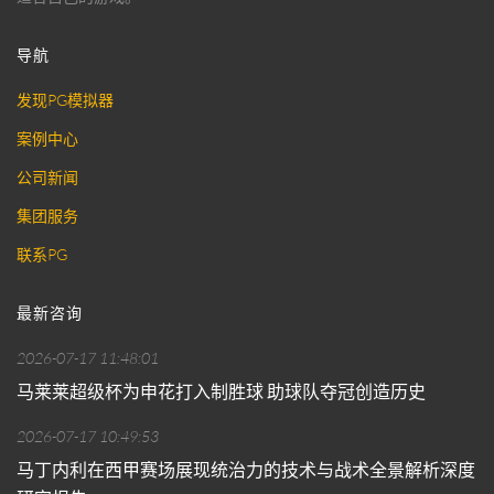
导航
发现PG模拟器
案例中心
公司新闻
集团服务
联系PG
最新咨询
2026-07-17 11:48:01
马莱莱超级杯为申花打入制胜球 助球队夺冠创造历史
2026-07-17 10:49:53
马丁内利在西甲赛场展现统治力的技术与战术全景解析深度