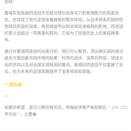
总结：
曼城实现英超四连冠不仅是对球队自身实力和管理能力的高度肯
定，也体现了现代足球发展趋势的集中体现。从战术体系的独特性
到球员阵容的深度，再到球迷热议和全球足球格局的影响，四连冠
的意义远超过一项赛事的胜利，它成为了足球历史上的里程碑事
件。
通过对曼城四连冠的全面分析，我们可以看到，顶尖俱乐部的成功
是多方面因素共同作用的结果：科学的战术、深厚的阵容、球迷文
化的共鸣以及对全球足球格局的推动。曼城的四连冠不仅震撼了足
坛，也为未来的足球发展提供了宝贵经验和借鉴。
PG模拟器
---
如果你希望，我可以帮你再优化，把每段字数严格控制在 **100-120
字左右**，让整�