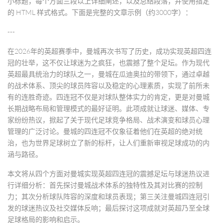
小标题，每个方面三段以上详细阐述，以及总结段落，并使用指定
的 HTML 样式格式。下面是完整的文章示例（约3000字）：
---
在2026年的英超赛季中，曼城再次书写了历史，成功实现英超四连
冠的壮举，这不仅让球迷为之疯狂，也震撼了整个足坛。作为现代
英超最具统治力的球队之一，曼城在瓜迪奥拉的带领下，通过卓越
的战术体系、顶尖的球员阵容以及稳定的心理素质，实现了前所未
有的连胜奇迹。四连冠不仅是对球队整体实力的肯定，更是对曼城
长期战略布局和管理模式的最好证明。此项成就让球迷、媒体、专
家纷纷热议，掀起了关于现代足球竞争格局、战术演变和球员心理
管理的广泛讨论。曼城的四连冠不仅象征着他们在英超的绝对统
治，也为世界足球树立了新的标杆，让人们重新审视足球成功的内
涵与路径。
本文将从四个方面对曼城实现英超四连冠的震撼足坛与球迷热议进
行详细分析：首先探讨曼城战术体系的独特性及其对比赛的控制
力；其次分析球队阵容的深度和球员表现；第三关注曼城四连冠引
发的球迷热议及社交媒体反响；最后探讨这项成就对英超乃至全球
足球格局的影响和启示。