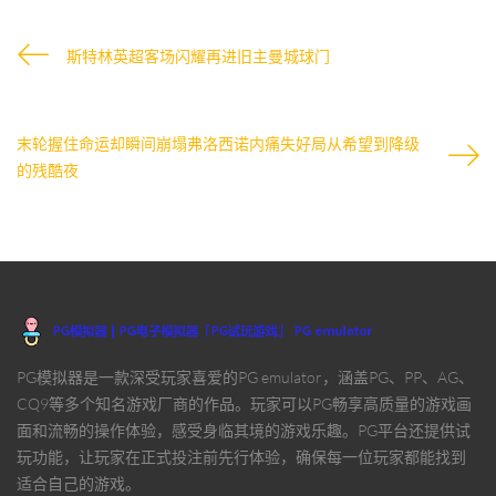
斯特林英超客场闪耀再进旧主曼城球门
末轮握住命运却瞬间崩塌弗洛西诺内痛失好局从希望到降级
的残酷夜
PG模拟器是一款深受玩家喜爱的PG emulator，涵盖PG、PP、AG、
CQ9等多个知名游戏厂商的作品。玩家可以PG畅享高质量的游戏画
面和流畅的操作体验，感受身临其境的游戏乐趣。PG平台还提供试
玩功能，让玩家在正式投注前先行体验，确保每一位玩家都能找到
适合自己的游戏。