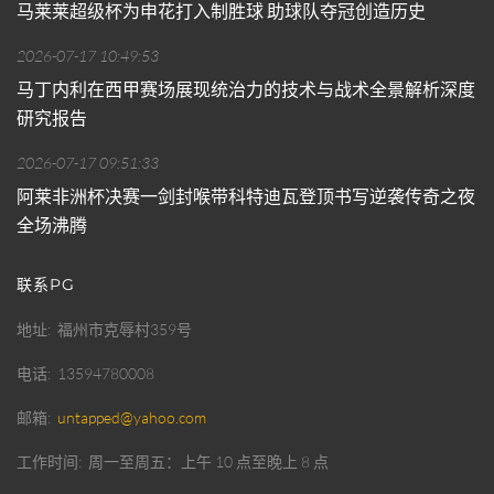
马莱莱超级杯为申花打入制胜球 助球队夺冠创造历史
2026-07-17 10:49:53
马丁内利在西甲赛场展现统治力的技术与战术全景解析深度
研究报告
2026-07-17 09:51:33
阿莱非洲杯决赛一剑封喉带科特迪瓦登顶书写逆袭传奇之夜
全场沸腾
联系PG
地址
福州市克辱村359号
电话
13594780008
邮箱
untapped@yahoo.com
工作时间
周一至周五：上午 10 点至晚上 8 点