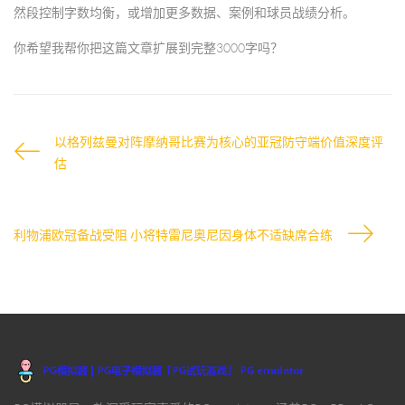
然段控制字数均衡，或增加更多数据、案例和球员战绩分析。
你希望我帮你把这篇文章扩展到完整3000字吗？
以格列兹曼对阵摩纳哥比赛为核心的亚冠防守端价值深度评
估
利物浦欧冠备战受阻 小将特雷尼奥尼因身体不适缺席合练