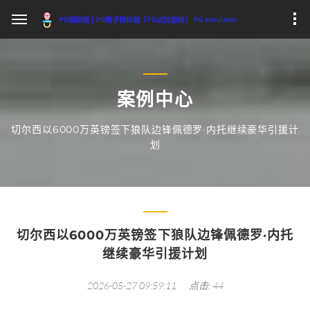
案例中心
切尔西以6000万英镑签下狼队边锋佩德罗·内托继续豪华引援计
划
切尔西以6000万英镑签下狼队边锋佩德罗·内托
继续豪华引援计划
2026-05-27 09:59:11
点击: 44