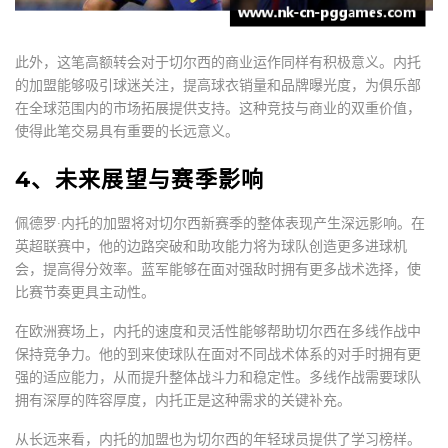
此外，这笔高额转会对于切尔西的商业运作同样有积极意义。内托
的加盟能够吸引球迷关注，提高球衣销量和品牌曝光度，为俱乐部
在全球范围内的市场拓展提供支持。这种竞技与商业的双重价值，
使得此笔交易具有重要的长远意义。
4、未来展望与赛季影响
佩德罗·内托的加盟将对切尔西新赛季的整体表现产生深远影响。在
英超联赛中，他的边路突破和助攻能力将为球队创造更多进球机
会，提高得分效率。蓝军能够在面对强敌时拥有更多战术选择，使
比赛节奏更具主动性。
在欧洲赛场上，内托的速度和灵活性能够帮助切尔西在多线作战中
保持竞争力。他的到来使球队在面对不同战术体系的对手时拥有更
强的适应能力，从而提升整体战斗力和稳定性。多线作战需要球队
拥有深厚的阵容厚度，内托正是这种需求的关键补充。
从长远来看，内托的加盟也为切尔西的年轻球员提供了学习榜样。