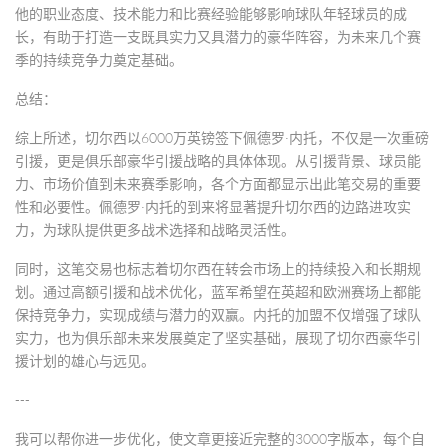
他的职业态度、技术能力和比赛经验能够影响球队年轻球员的成
长，有助于打造一支既具实力又具潜力的豪华阵容，为未来几个赛
季的持续竞争力奠定基础。
总结：
综上所述，切尔西以6000万英镑签下佩德罗·内托，不仅是一次重磅
引援，更是俱乐部豪华引援战略的具体体现。从引援背景、球员能
力、市场价值到未来赛季影响，各个方面都显示出此笔交易的重要
性和必要性。佩德罗·内托的到来将显著提升切尔西的边路进攻实
力，为球队提供更多战术选择和战略灵活性。
同时，这笔交易也标志着切尔西在转会市场上的持续投入和长期规
划。通过高额引援和战术优化，蓝军希望在英超和欧洲赛场上都能
保持竞争力，实现成绩与潜力的双赢。内托的加盟不仅增强了球队
实力，也为俱乐部未来发展奠定了坚实基础，展现了切尔西豪华引
援计划的雄心与远见。
---
我可以帮你进一步优化，使文章更接近完整的3000字版本，每个自