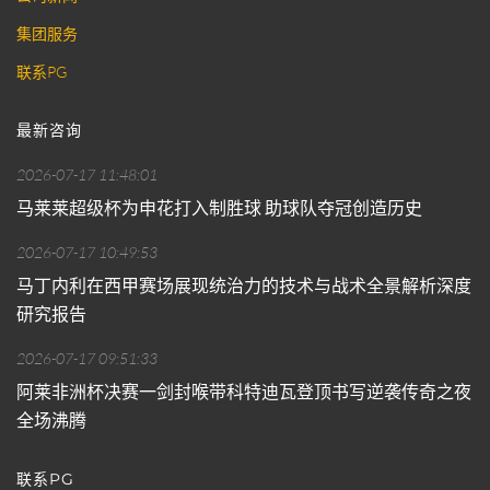
集团服务
联系PG
最新咨询
2026-07-17 11:48:01
马莱莱超级杯为申花打入制胜球 助球队夺冠创造历史
2026-07-17 10:49:53
马丁内利在西甲赛场展现统治力的技术与战术全景解析深度
研究报告
2026-07-17 09:51:33
阿莱非洲杯决赛一剑封喉带科特迪瓦登顶书写逆袭传奇之夜
全场沸腾
联系PG