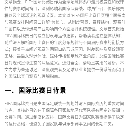
文章摘要：FIFA国际比赛日作为全球足球体系中最具权威性和规律
性的赛事时间窗口，深刻影响着国家队备战、球员征召、俱乐部赛
程以及全球球迷的观赛节奏。本文以“FIFA国际比赛日赛程全面指南
与观赛安排时间窗口详解”为核心，从制度背景、赛程结构、观赛时
间窗口以及球迷与产业影响四个方面展开系统梳理。文章首先概括
FIFA国际比赛日的设立初衷与运作逻辑，帮助读者建立整体认知；
随后深入解析国际比赛日的年度分布规律与不同洲际赛事的衔接方
式；接着重点阐述观赛时间窗口的形成原因、时差影响及高效观赛
策略；最后从球迷体验、媒体传播和足球产业角度，总结国际比赛
日对现代足球生态的深远意义。通过全面、清晰且实用的解析，本
文力求为普通球迷、深度观赛者及足球从业者提供一份系统而实用
的国际比赛日观赛与理解指南。
一、国际比赛日背景
FIFA国际比赛日是由国际足联统一规划并写入国际赛历的重要时间
节点，其核心目的在于保障各国家和地区代表队拥有固定的集训与
比赛时间。通过制度化安排，国际比赛日为国家队赛事提供了稳定
的运行基础，也避免了国家队与俱乐部赛事之间的长期冲突。