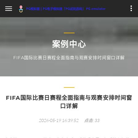
案例中心
FIFA国际比赛日赛程全面指南与观赛安排时间窗口详解
FIFA国际比赛日赛程全面指南与观赛安排时间窗
口详解
2026-05-19 16:39:52
点击: 33