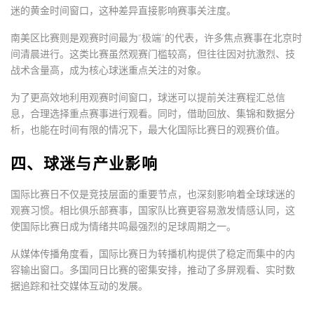
迷的黄金时间窗口，这种差异直接影响赛事关注度。
南美区比赛则是观赛时间最为“极端”的代表，许多焦点赛事在北京时
间清晨进行。这类比赛虽然观赛门槛较高，但往往因对抗激烈、技
战术含量高，成为核心球迷重点关注的对象。
为了更高效地利用观赛时间窗口，球迷可以提前关注赛程汇总信
息，合理选择重点赛事进行观看。同时，借助回放、集锦和数据分
析，也能在时间有限的情况下，最大化国际比赛日的观赛价值。
四、球迷与产业影响
国际比赛日不仅是竞技层面的重要节点，也深刻影响着全球球迷的
观赛习惯。相比俱乐部赛事，国家队比赛更容易激发情感认同，这
使国际比赛日成为情绪共鸣最强烈的足球周期之一。
从媒体传播角度看，国际比赛日为转播机构提供了稳定而集中的内
容输出窗口。多国同日比赛的密集安排，推动了多屏观看、实时数
据追踪和社交媒体互动的发展。