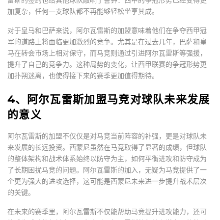
加复杂，任何一支球队都不再能够轻松坐享其成。
对于皇马和巴萨来说，阿尔瓦雷斯的加盟意味着他们在争夺西甲冠
军的道路上将面临更加激烈的竞争。尤其是在过去几年，巴萨和皇
马在转会市场上相对保守，而马竞则通过引进阿尔瓦雷斯等强援，
提升了自己的竞争力。这种局势的变化，让西甲联赛的争冠形势更
加扑朔迷离，也使得接下来的赛季更加值得期待。
4、阿尔瓦雷斯加盟马竞对球队未来发展
的意义
阿尔瓦雷斯的加盟不仅仅是对马竞当前阵容的补强，更是对球队未
来发展的长远投资。西蒙尼虽然在马竞取得了显著的成绩，但球队
的整体架构和战术体系始终以防守为主，如何平衡进攻和防守成为
了长期困扰马竞的问题。阿尔瓦雷斯的加入，无疑为马竞提供了一
个更为强大的进攻选择，这可能是西蒙尼未来进一步提升战术层次
的关键。
在未来的赛季里，阿尔瓦雷斯不仅能帮助马竞提升进攻能力，还可