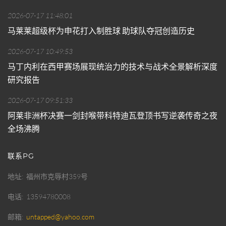
2026-07-17 11:48:01
马莱莱超级杯为申花打入制胜球 助球队夺冠创造历史
2026-07-17 10:49:53
马丁内利在西甲赛场展现统治力的技术与战术全景解析深度
研究报告
2026-07-17 09:51:33
阿莱非洲杯决赛一剑封喉带科特迪瓦登顶书写逆袭传奇之夜
全场沸腾
联系PG
地址
福州市克辱村359号
电话
13594780008
邮箱
untapped@yahoo.com