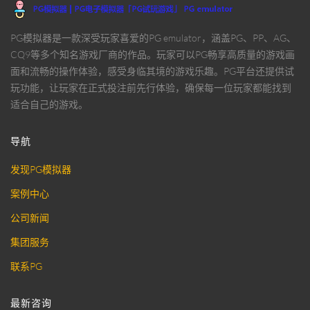
PG模拟器是一款深受玩家喜爱的PG emulator，涵盖PG、PP、AG、
CQ9等多个知名游戏厂商的作品。玩家可以PG畅享高质量的游戏画
面和流畅的操作体验，感受身临其境的游戏乐趣。PG平台还提供试
玩功能，让玩家在正式投注前先行体验，确保每一位玩家都能找到
适合自己的游戏。
导航
发现PG模拟器
案例中心
公司新闻
集团服务
联系PG
最新咨询