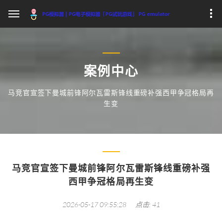
案例中心
马竞官宣签下曼城前锋阿尔瓦雷斯锋线重磅补强西甲争冠格局再
生变
马竞官宣签下曼城前锋阿尔瓦雷斯锋线重磅补强
西甲争冠格局再生变
2026-05-17 09:55:28
点击: 41