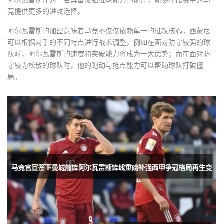
竞提供更多的进攻选择。
阿尔瓦雷斯的加盟意味着马竞不仅仅依赖单一的进攻核心。西蒙尼
可以根据对手的不同特点进行战术调整，例如在面对防守较强的球
队时，阿尔瓦雷斯的速度和突破能力将成为一大优势；而在面对防
守较为松散的球队时，他的跑动与抢点能力可以帮助球队打破僵
局。