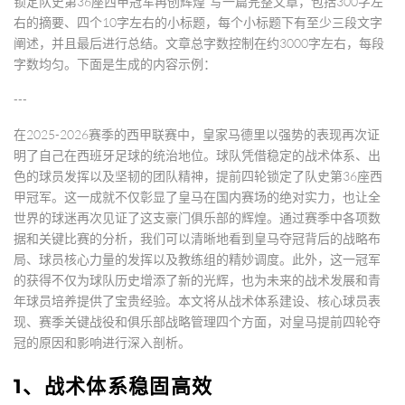
锁定队史第36座西甲冠军再创辉煌”写一篇完整文章，包括300字左
右的摘要、四个10字左右的小标题，每个小标题下有至少三段文字
阐述，并且最后进行总结。文章总字数控制在约3000字左右，每段
字数均匀。下面是生成的内容示例：
---
在2025-2026赛季的西甲联赛中，皇家马德里以强势的表现再次证
明了自己在西班牙足球的统治地位。球队凭借稳定的战术体系、出
色的球员发挥以及坚韧的团队精神，提前四轮锁定了队史第36座西
甲冠军。这一成就不仅彰显了皇马在国内赛场的绝对实力，也让全
世界的球迷再次见证了这支豪门俱乐部的辉煌。通过赛季中各项数
据和关键比赛的分析，我们可以清晰地看到皇马夺冠背后的战略布
局、球员核心力量的发挥以及教练组的精妙调度。此外，这一冠军
的获得不仅为球队历史增添了新的光辉，也为未来的战术发展和青
年球员培养提供了宝贵经验。本文将从战术体系建设、核心球员表
现、赛季关键战役和俱乐部战略管理四个方面，对皇马提前四轮夺
冠的原因和影响进行深入剖析。
1、战术体系稳固高效