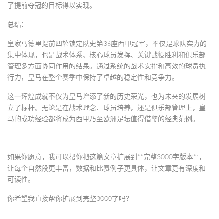
了提前夺冠的目标得以实现。
总结：
皇家马德里提前四轮锁定队史第36座西甲冠军，不仅是球队实力的
集中体现，也是战术体系、核心球员发挥、关键战役胜利和俱乐部
管理多方面协同作用的结果。通过系统的战术安排和高效的球员执
行力，皇马在整个赛季中保持了卓越的稳定性和竞争力。
这一辉煌成就不仅为皇马增添了新的历史荣光，也为未来的发展树
立了标杆。无论是在战术理念、球员培养，还是俱乐部管理上，皇
马的成功经验都将成为西甲乃至欧洲足坛值得借鉴的经典范例。
---
如果你愿意，我可以帮你把这篇文章扩展到**完整3000字版本**，
让每个自然段更丰富，数据和比赛例子更具体，让文章更有深度和
可读性。
你希望我直接帮你扩展到完整3000字吗？