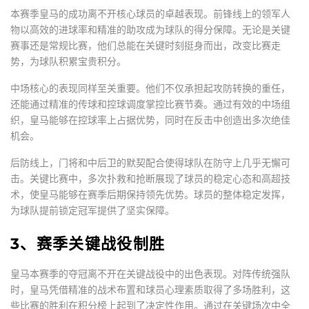
本赛季皇马的成功离不开核心球员的卓越表现。前锋线上的领军人
物以高效的进球率和精准的助攻成为球队的得分保障。无论是关键
赛事还是常规比赛，他们总能在关键时刻挺身而出，改变比赛走
势，为球队积累宝贵积分。
中场核心的表现同样至关重要。他们不仅承担起攻防转换的重任，
还能通过精准的传球和控球调度掌控比赛节奏。通过有效的中场组
织，皇马能够在控球率上占据优势，同时在反击中创造出多次绝佳
机会。
后防线上，门将和中后卫的默契配合使得球队在防守上几乎无懈可
击。关键比赛中，多次扑救和抢断展现了球员的稳定心态和高超技
术，使皇马能够在赛季后期保持领先优势。球员的整体稳定发挥，
为球队提前锁定冠军提供了坚实保障。
3、赛季关键战役制胜
皇马本赛季的夺冠离不开在关键战役中的出色表现。对阵传统强队
时，皇马凭借精准的战术布置和球员心理素质取得了多场胜利，这
些比赛的胜利在积分榜上起到了决定性作用。通过在关键场次中全