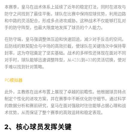
本赛季，皇马在战术体系上延续了近年的稳定打法，同时在进攻与
防守之间找到了最佳平衡。球队在比赛中保持控球优势，利用边路
和中路的灵活配合，形成多点进攻威胁。这种战术不仅能够打乱对
手的防守阵型，也最大限度地发挥了球员的个人能力。
在防守端，皇马强调整体压迫和快速回追，减少对手反击的空间。
后防线的默契配合与中场的高效拦截，使球队在关键场次中保持零
封率，这为夺冠奠定了坚实基础。战术的多样性还体现在面对不同
对手时，球队能够迅速调整阵型，从4231到433的灵活切换，使对
手难以找到针对策略。
PG模拟器
此外，主教练在战术布置上展现了卓越的前瞻性。他根据球员特点
制定个性化的进攻方案，并在赛季中不断优化防守细节。通过科学
的数据分析和赛前研究，皇马在面对强敌时往往能够占据心理和战
术优势，从而保证了整个赛季的高效运转和稳定表现。
2、核心球员发挥关键