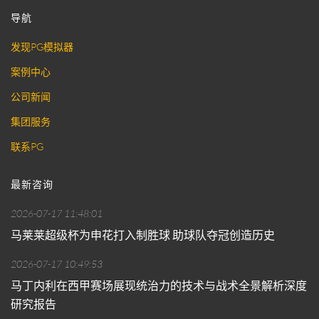
导航
发现PG模拟器
案例中心
公司新闻
集团服务
联系PG
最新咨询
2026-07-17 11:48:01
马莱莱超级杯为申花打入制胜球 助球队夺冠创造历史
2026-07-17 10:49:53
马丁内利在西甲赛场展现统治力的技术与战术全景解析深度
研究报告