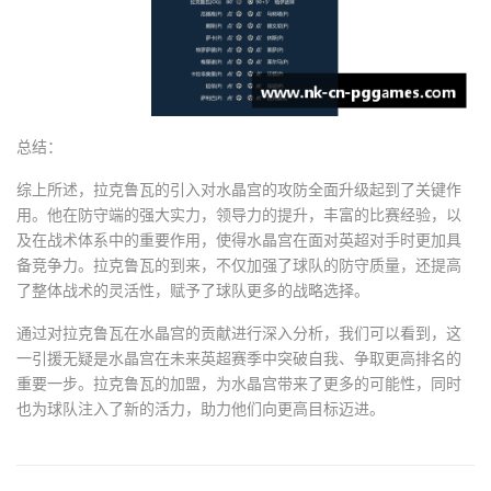
总结：
综上所述，拉克鲁瓦的引入对水晶宫的攻防全面升级起到了关键作
用。他在防守端的强大实力，领导力的提升，丰富的比赛经验，以
及在战术体系中的重要作用，使得水晶宫在面对英超对手时更加具
备竞争力。拉克鲁瓦的到来，不仅加强了球队的防守质量，还提高
了整体战术的灵活性，赋予了球队更多的战略选择。
通过对拉克鲁瓦在水晶宫的贡献进行深入分析，我们可以看到，这
一引援无疑是水晶宫在未来英超赛季中突破自我、争取更高排名的
重要一步。拉克鲁瓦的加盟，为水晶宫带来了更多的可能性，同时
也为球队注入了新的活力，助力他们向更高目标迈进。