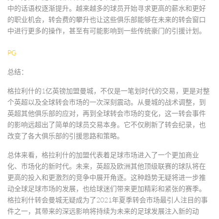
中的话语权逐渐提升。越来越多的球员开始寻求更高的薪水和更好
的职业机会，转会费的攀升也让这些俱乐部能够在未来的转会窗口
中进行更多的操作，甚至有可能影响到一些传统豪门的引援计划。
PG
总结：
格拉利什的1亿英镑加盟曼城，不仅是一笔划时代的交易，更是对整
个英超以及全球转会市场的一次深刻震动。从曼城的战术调整，到
英超其他俱乐部的应对，再到全球转会市场的变化，这一转会事件
的影响远超出了简单的球员交易本身。它不仅刷新了转会纪录，也
改变了各大俱乐部的引援思路和策略。
总体来看，格拉利什的加盟代表着足球市场进入了一个更加商业
化、市场化的新时代。未来，英超及欧洲其他顶级联赛的球队将在
更高的投入和更激烈的竞争中展开角逐。这种趋势无疑将进一步推
动全球足球市场的发展，也给球迷们带来更加精彩和紧张的赛季。
格拉利什转会曼城无疑成为了2021年夏季转会市场最引人注目的事
件之一，其带来的深远影响将持续为未来的足球发展注入新的动