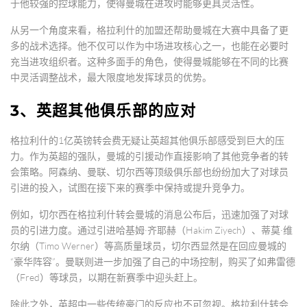
于他较强的控球能力，使得曼城在进攻时能够更具灵活性。
从另一个角度来看，格拉利什的加盟还帮助曼城在大赛中具备了更
多的战术选择。他不仅可以作为中场进攻核心之一，也能在必要时
充当进攻组织者。这种多面手的角色，使得曼城能够在不同的比赛
中灵活调整战术，最大限度地发挥球员的优势。
3、英超其他俱乐部的应对
格拉利什的1亿英镑转会费无疑让英超其他俱乐部感受到巨大的压
力。作为英超的强队，曼城的引援动作直接影响了其他竞争者的转
会策略。阿森纳、曼联、切尔西等顶级俱乐部也纷纷加大了对球员
引进的投入，试图在接下来的赛季中保持或提升竞争力。
例如，切尔西在格拉利什转会曼城的消息公布后，迅速加强了对球
员的引进力度。通过引进哈基姆·齐耶赫（Hakim Ziyech）、蒂莫·维
尔纳（Timo Werner）等高质量球员，切尔西显然是在回应曼城的
“豪华阵容”。曼联则进一步加强了自己的中场控制，购买了如弗雷德
（Fred）等球员，以期在新赛季中迎头赶上。
除此之外，英超中一些传统豪门的反应也不可忽视。格拉利什转会