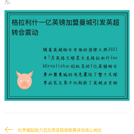
力。
杜罗崛起助力瓦伦西亚稳居联赛进攻核心地位