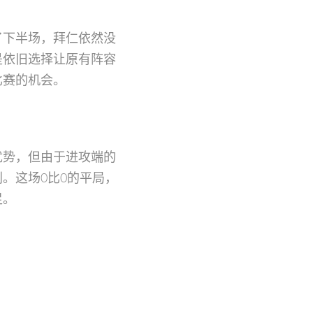
了下半场，拜仁依然没
是依旧选择让原有阵容
比赛的机会。
优势，但由于进攻端的
。这场0比0的平局，
足。