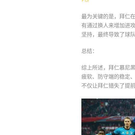
最为关键的是，拜仁
有通过换人来增加进
坚持，最终导致了球
总结：
综上所述，拜仁慕尼
疲软、防守端的稳定、
不仅让拜仁错失了提