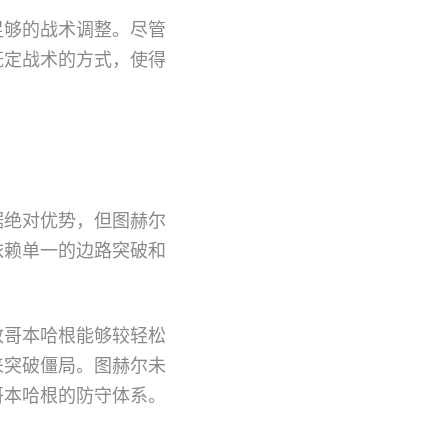
足够的战术调整。尽管
既定战术的方式，使得
据绝对优势，但图赫尔
依赖单一的边路突破和
致哥本哈根能够较轻松
来突破僵局。图赫尔未
哥本哈根的防守体系。