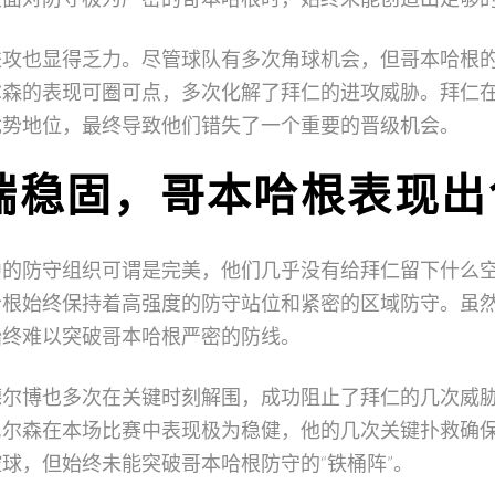
进攻也显得乏力。尽管球队有多次角球机会，但哥本哈根
尔森的表现可圈可点，多次化解了拜仁的进攻威胁。拜仁
优势地位，最终导致他们错失了一个重要的晋级机会。
端稳固，哥本哈根表现出
中的防守组织可谓是完美，他们几乎没有给拜仁留下什么
哈根始终保持着高强度的防守站位和紧密的区域防守。虽
始终难以突破哥本哈根严密的防线。
德尔博也多次在关键时刻解围，成功阻止了拜仁的几次威
尼尔森在本场比赛中表现极为稳健，他的几次关键扑救确
球，但始终未能突破哥本哈根防守的“铁桶阵”。