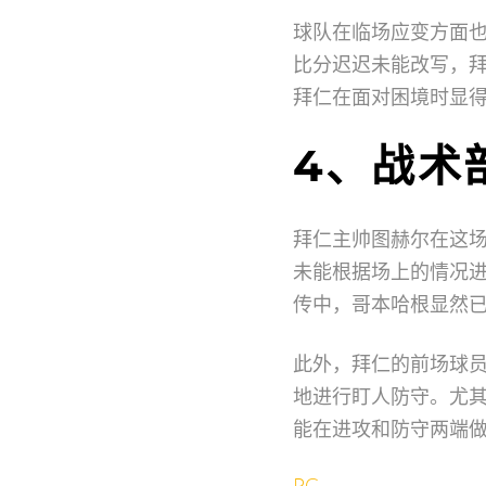
球队在临场应变方面
比分迟迟未能改写，
拜仁在面对困境时显
4、战术
拜仁主帅图赫尔在这
未能根据场上的情况
传中，哥本哈根显然
此外，拜仁的前场球
地进行盯人防守。尤
能在进攻和防守两端
PG