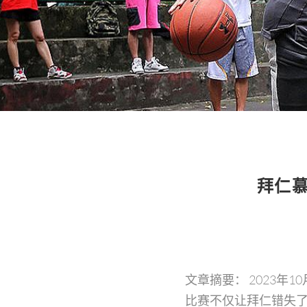
拜仁
文章摘要： 2023
比赛不仅让拜仁错失