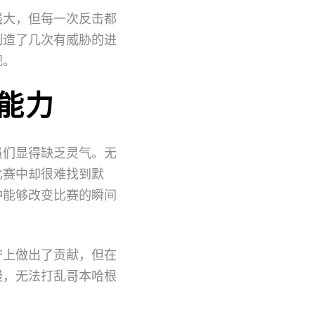
强大，但每一次反击都
制造了几次有威胁的进
视。
能力
员们显得缺乏灵气。无
比赛中却很难找到默
种能够改变比赛的瞬间
守上做出了贡献，但在
慢，无法打乱哥本哈根