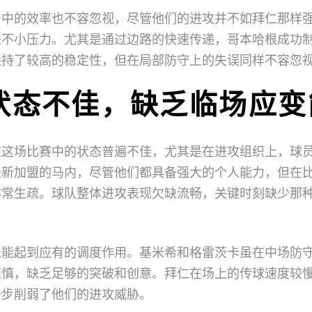
击中的效率也不容忽视，尽管他们的进攻并不如拜仁那样
来不小压力。尤其是通过边路的快速传递，哥本哈根成功
保持了较高的稳定性，但在局部防守上的失误同样不容忽
状态不佳，缺乏临场应变
在这场比赛中的状态普遍不佳，尤其是在进攻组织上，球
是新加盟的马内，尽管他们都具备强大的个人能力，但在
非常生疏。球队整体进攻表现欠缺流畅，关键时刻缺少那
未能起到应有的调度作用。基米希和格雷茨卡虽在中场防
谨慎，缺乏足够的突破和创意。拜仁在场上的传球速度较
一步削弱了他们的进攻威胁。