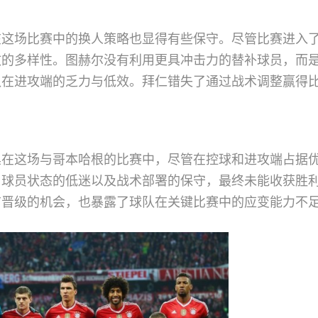
在这场比赛中的换人策略也显得有些保守。尽管比赛进入
攻的多样性。图赫尔没有利用更具冲击力的替补球员，而
队在进攻端的乏力与低效。拜仁错失了通过战术调整赢得
黑在这场与哥本哈根的比赛中，尽管在控球和进攻端占据
球员状态的低迷以及战术部署的保守，最终未能收获胜利
前晋级的机会，也暴露了球队在关键比赛中的应变能力不