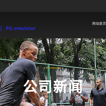
网站首
公司新闻