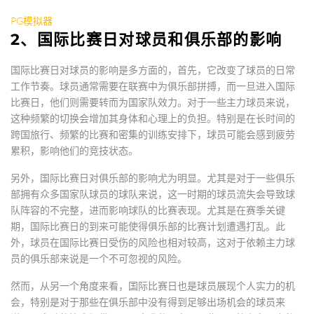
PG模拟器
2、国际比赛日对球员和俱乐部的影响
国际比赛日对球员的影响是多方面的，首先，它改变了球员的日常
工作节奏。球员通常需要在联赛中为俱乐部拼搏，而一旦进入国际
比赛日，他们则需要转而为国家队效力。对于一些主力球员来说，
这种频繁的切换会增加其身体和心理上的负担。特别是在长时间的
跨国旅行、频繁的比赛和密集的训练安排下，球员可能会感到疲劳
累积，影响他们的竞技状态。
另外，国际比赛日对俱乐部的影响尤为明显。尤其是对于一些俱乐
部拥有众多国家队球员的球队来说，这一时期的球员流失会导致球
队阵容的不完整，进而影响球队的比赛表现。尤其是在赛季关键
期，国际比赛日的到来可能使得俱乐部的比赛计划遭遇打乱。此
外，球员在国际比赛日受伤的风险也相对较高，这对于依赖主力球
员的俱乐部来说是一个不可忽视的风险。
然而，从另一个角度来看，国际比赛日也是球员展现个人实力的机
会，特别是对于那些在俱乐部中没有得到足够出场机会的球员来