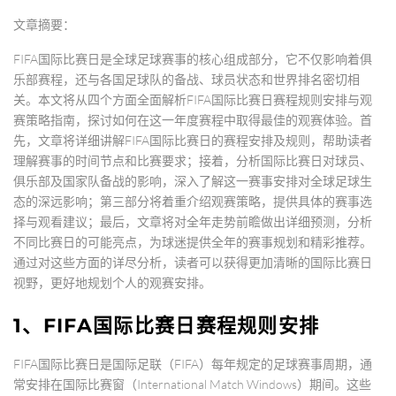
文章摘要：
FIFA国际比赛日是全球足球赛事的核心组成部分，它不仅影响着俱
乐部赛程，还与各国足球队的备战、球员状态和世界排名密切相
关。本文将从四个方面全面解析FIFA国际比赛日赛程规则安排与观
赛策略指南，探讨如何在这一年度赛程中取得最佳的观赛体验。首
先，文章将详细讲解FIFA国际比赛日的赛程安排及规则，帮助读者
理解赛事的时间节点和比赛要求；接着，分析国际比赛日对球员、
俱乐部及国家队备战的影响，深入了解这一赛事安排对全球足球生
态的深远影响；第三部分将着重介绍观赛策略，提供具体的赛事选
择与观看建议；最后，文章将对全年走势前瞻做出详细预测，分析
不同比赛日的可能亮点，为球迷提供全年的赛事规划和精彩推荐。
通过对这些方面的详尽分析，读者可以获得更加清晰的国际比赛日
视野，更好地规划个人的观赛安排。
1、FIFA国际比赛日赛程规则安排
FIFA国际比赛日是国际足联（FIFA）每年规定的足球赛事周期，通
常安排在国际比赛窗（International Match Windows）期间。这些