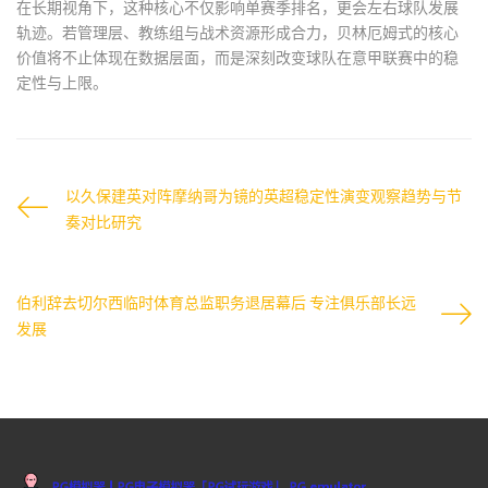
在长期视角下，这种核心不仅影响单赛季排名，更会左右球队发展
轨迹。若管理层、教练组与战术资源形成合力，贝林厄姆式的核心
价值将不止体现在数据层面，而是深刻改变球队在意甲联赛中的稳
定性与上限。
以久保建英对阵摩纳哥为镜的英超稳定性演变观察趋势与节
奏对比研究
伯利辞去切尔西临时体育总监职务退居幕后 专注俱乐部长远
发展