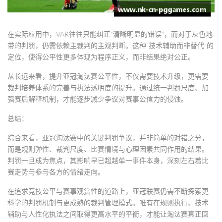
在实际应用中，VAR往往只能纠正“清晰明显的错误”，而对于灰色地
带的判罚，仍需依赖主裁判的主观判断。这种“技术辅助而非替代”的
定位，使得公平性更多体现为程序正义，而非结果绝对公正。
从长远来看，提升亚冠淘汰赛公平性，不仅需要技术升级，更需要
裁判培养体系的完善与执法透明度的提升。通过统一判罚尺度、加
强赛后解释机制，才能逐步减少争议对赛事公信力的侵蚀。
总结：
综合来看，亚冠淘汰赛中的关键判罚争议，并非简单的对错之分，
而是规则弹性、裁判尺度、比赛情境与心理因素共同作用的结果。
判罚一旦成为焦点，其影响早已超越单一事件本身，深刻左右着比
赛走势与参与各方的情绪走向。
在追求竞技公平与赛事观赏性的道路上，亚冠联赛仍需不断探索更
科学的判罚机制与更成熟的裁判管理模式。唯有在规则执行、技术
辅助与人性化执法之间取得更高水平的平衡，才能让淘汰赛真正回