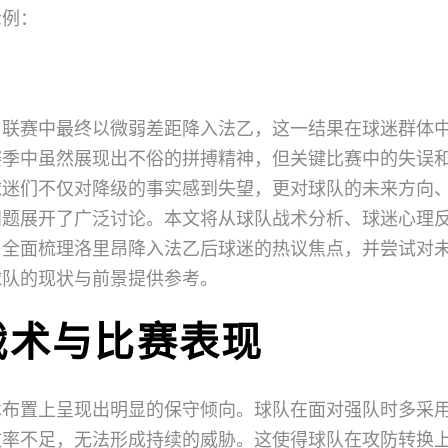
示例：
甲联赛中最终以微弱差距降入法乙，这一结果在球迷群体
赛季中虽然展现出不俗的拼搏精神，但关键比赛中的失误
球迷们不仅对降级的事实感到失望，更对球队的未来方向
问题展开了广泛讨论。本文将从球队战术分析、球迷心理
，全面梳理洛里昂降入法乙后球迷的热议焦点，并尝试对
球队的现状与前景提供参考。
战术与比赛表现
术布置上呈现出明显的保守倾向。球队在面对强队时多采
效率不足，无法形成持续的威胁。这使得球队在攻防转换