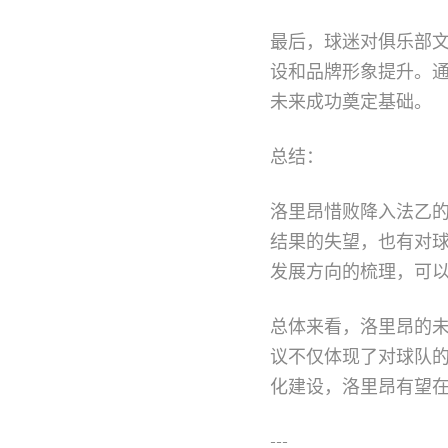
最后，球迷对俱乐部
设和品牌形象提升。
未来成功奠定基础。
总结：
洛里昂惜败降入法乙
结果的失望，也有对
发展方向的梳理，可
总体来看，洛里昂的
议不仅体现了对球队
化建设，洛里昂有望
---