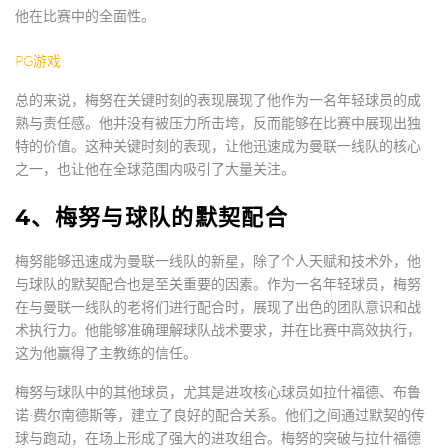
他在比赛中的全面性。
PG游戏
总的来说，梅努在关键时刻的表现展现了他作为一名年轻球员的成
熟与责任感。他并没有被压力所击垮，反而能够在比赛中展现出独
特的价值。这种关键时刻的表现，让他迅速成为曼联一线队的核心
之一，也让他在全球范围内吸引了大量关注。
4、梅努与球队的默契配合
梅努能够迅速成为曼联一线队的新星，除了个人天赋和技术外，他
与球队的默契配合也是至关重要的因素。作为一名年轻球员，梅努
在与曼联一线队的老将们进行配合时，展现了出色的团队意识和战
术执行力。他能够准确理解球队战术要求，并在比赛中高效执行，
这为他赢得了主教练的信任。
梅努与球队中的其他球员，尤其是进攻核心球员如拉什福德、布鲁
诺·费尔南德斯等，建立了良好的配合关系。他们之间通过默契的传
球与跑动，在场上形成了强大的进攻组合。梅努的突破与拉什福德